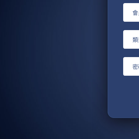
會
類
密