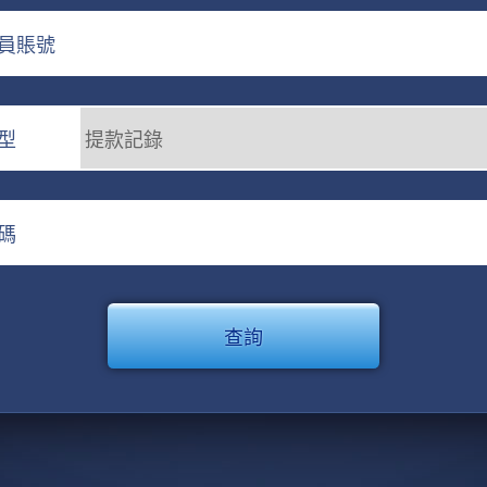
員賬號
型
碼
查詢